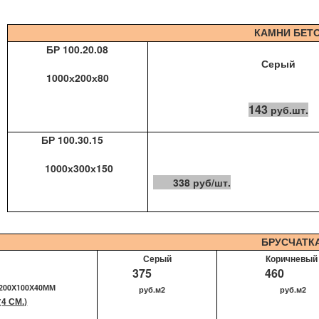
КАМНИ БЕТО
БР 100.20.08
Серый
1000х200х80
143
руб.шт.
БР 100.30.15
1000х300х150
338
руб/шт.
БРУСЧАТК
Серый
Коричневый
375
460
200Х100Х40ММ
руб.м2
руб.м2
4 СМ.)
(