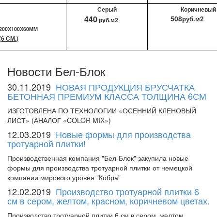
Серый
Коричневый
440
508
руб.м2
руб.м2
200Х100Х60ММ
(
6 СМ.)
Новости Бел-Блок
30.11.2019
НОВАЯ ПРОДУКЦИЯ БРУСЧАТКА
БЕТОННАЯ ПРЕМИУМ КЛАССА ТОЛЩИНА 6СМ
ИЗГОТОВЛЕНА ПО ТЕХНОЛОГИИ «ОСЕННИЙ КЛЕНОВЫЙ
ЛИСТ» (АНАЛОГ «COLOR MIX»)
12.03.2019
Новые формы для производства
тротуарной плитки!
Производственная компания "Бел-Блок" закупила новые
формы для производства тротуарной плитки от немецкой
компании мирового уровня "Кобра"
12.02.2019
Производство тротуарной плитки 6
см в сером, желтом, красном, коричневом цветах.
Производство тротуарной плитки 6 см в сером, желтом,