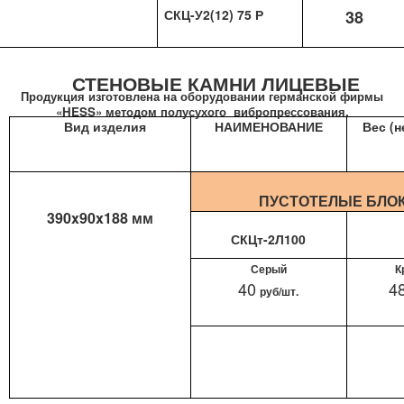
СКЦ-У2(12) 75 Р
38
СТЕНОВЫЕ КАМНИ ЛИЦЕВЫЕ
Продукция изготовлена на оборудовании германской фирмы
«
HESS
» методом полусухого
вибропрессования.
Вид изделия
НАИМЕНОВАНИЕ
Вес (н
ПУСТОТЕЛЫЕ БЛО
390x90x188 мм
СКЦт-2Л100
Серый
К
40
4
руб/шт.