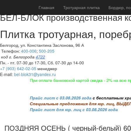
Главная
Тротуарная плитка
Бордюр, по
БЕЛ-БЛОК производственная к
Плитка тротуарная, поребр
Белгород, ул. Константина Заслонова, 96 А
Телефон:
400-006
;
500-205
код г. Белгорода
4722
Пн. - пт. 07-30 до 17-30, Сб. 07-30 до 14-00
+7 (903) 642-02-05
менеджер
E-mail:
bel-blok31@yandex.ru
При оплате банковской картой скидка - 2% на всю 
Прайс лист с 03.08.2026 года
с бесплатным хра
Специальные предложения для юр. лиц, ВЫД
Прайс лист для юр. лиц с 03.08.2026 года
ПОЗДНЯЯ ОСЕНЬ ( черный-белый) 6